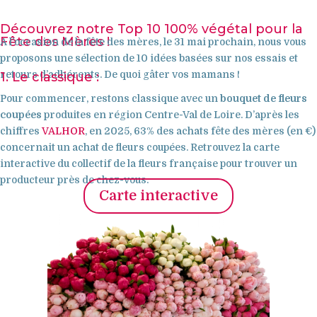
Découvrez notre Top 10 100% végétal pour la
Fête des Mères !
A l’occasion de la fête des mères, le 31 mai prochain, nous vous
proposons une sélection de 10 idées basées sur nos essais et
retours d’adhérents. De quoi gâter vos mamans !
1. Le classique :
Pour commencer, restons classique avec un
bouquet de fleurs
coupées
produites en région Centre-Val de Loire. D’après les
chiffres
VALHOR
,
en 2025, 63% des achats fête des mères (en €)
concernait un achat de fleurs coupées. Retrouvez la carte
interactive du collectif de la fleurs française pour trouver un
producteur près de chez-vous.
Carte interactive