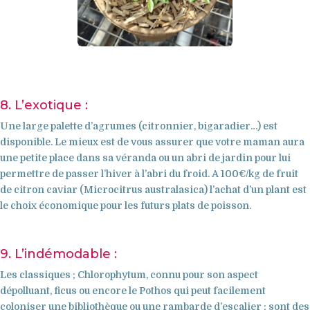
8. L’exotique :
Une large palette d’agrumes (citronnier, bigaradier…) est
disponible. Le mieux est de vous assurer que votre maman aura
Notre Top
une petite place dans sa véranda ou un abri de jardin pour lui
permettre de passer l’hiver à l’abri du froid. A 100€/kg de fruit
de citron caviar (
Microcitrus australasica
) l’achat d’un plant est
10 100%
le choix économique pour les futurs plats de poisson.
végétal pour
9. L’indémodable :
la fête des
Les classiques ;
Chlorophytum
, connu pour son aspect
mères !
dépolluant, ficus ou encore le
Pothos
qui peut facilement
coloniser une bibliothèque ou une rambarde d’escalier ; sont des